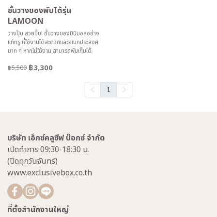
ชั้นวางของพับได้รุ่น
LAMOON
วางปุ๊บ สวยปั๊บ! ชั้นวางของมินิมอลอย่าง
แท้ทรู ที่ใช้งานได้สะดวกและอเนกประสงค์
มาก ๆ หากไม่ใช้งาน สามารถพับเก็บได้
฿3,300
฿5,500
1
บริษัท เอ็กซ์คลูซีฟ บ๊อกซ์ จำกัด
เปิดทำการ 09:30-18:30 น.
(ปิดทุกวันจันทร์)
www.exclusivebox.co.th
ที่ตั้งสำนักงานใหญ่