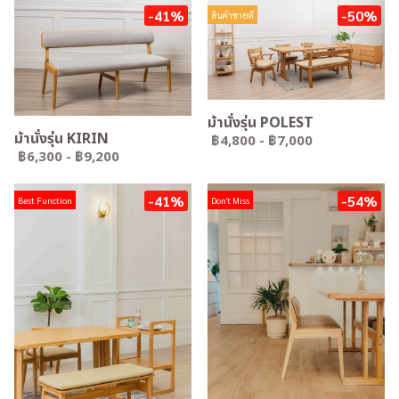
-41%
-50%
สินค้าขายดี
ม้านั่งรุ่น POLEST
ม้านั่งรุ่น KIRIN
฿4,800
-
฿7,000
฿6,300
-
฿9,200
-41%
-54%
Best Function
Don't Miss