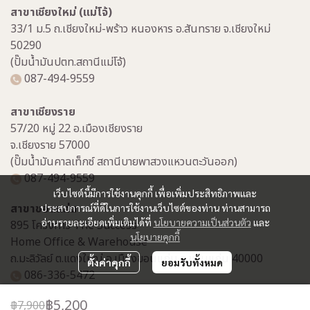
สาขาเชียงใหม่ (แม่โจ้)
33/1 ม.5 ถ.เชียงใหม่-พร้าว หนองหาร อ.สันทราย จ.เชียงใหม่
50290
(ปั๊มน้ำมันปตท.สถานีแม่โจ้)
087-494-9559
สาขาเชียงราย
57/20 หมู่ 22 อ.เมืองเชียงราย
จ.เชียงราย 57000
(ปั๊มน้ำมันคาลเท็กซ์ สถานีบายพาสวงแหวนตะวันออก)
087-494-9559
เว็บไซต์นี้มีการใช้งานคุกกี้ เพื่อเพิ่มประสิทธิภาพและ
สาขาขอนแก่น
ประสบการณ์ที่ดีในการใช้งานเว็บไซต์ของท่าน ท่านสามารถ
อ่านรายละเอียดเพิ่มเติมได้ที่
นโยบายความเป็นส่วนตัว
และ
895 โครงการ The Success
นโยบายคุกกี้
Home Office & Warehouse
ถ.มะลิวัลย์ ต.แดงใหญ่ อ.เมืองขอนแก่น จ.ขอนแก่น 40000
ตั้งค่าคุกกี้
ยอมรับทั้งหมด
086-336-5472
฿5,200
฿7,900