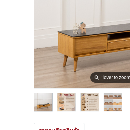
⚲
Hover to zoo