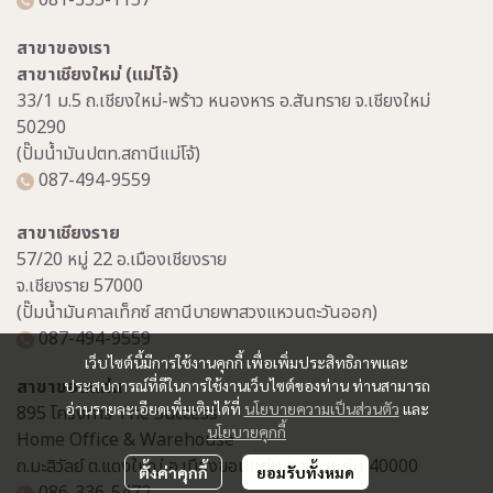
081-355-1157
สาขาของเรา
สาขาเชียงใหม่ (แม่โจ้)
33/1 ม.5 ถ.เชียงใหม่-พร้าว หนองหาร อ.สันทราย จ.เชียงใหม่
50290
(ปั๊มน้ำมันปตท.สถานีแม่โจ้)
087-494-9559
สาขาเชียงราย
57/20 หมู่ 22 อ.เมืองเชียงราย
จ.เชียงราย 57000
(ปั๊มน้ำมันคาลเท็กซ์ สถานีบายพาสวงแหวนตะวันออก)
087-494-9559
เว็บไซต์นี้มีการใช้งานคุกกี้ เพื่อเพิ่มประสิทธิภาพและ
สาขาขอนแก่น
ประสบการณ์ที่ดีในการใช้งานเว็บไซต์ของท่าน ท่านสามารถ
อ่านรายละเอียดเพิ่มเติมได้ที่
นโยบายความเป็นส่วนตัว
และ
895 โครงการ The Success
นโยบายคุกกี้
Home Office & Warehouse
ถ.มะลิวัลย์ ต.แดงใหญ่ อ.เมืองขอนแก่น จ.ขอนแก่น 40000
ตั้งค่าคุกกี้
ยอมรับทั้งหมด