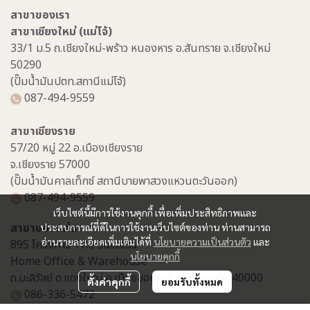
สาขาของเรา
สาขาเชียงใหม่ (แม่โจ้)
33/1 ม.5 ถ.เชียงใหม่-พร้าว หนองหาร อ.สันทราย จ.เชียงใหม่
50290
(ปั๊มน้ำมันปตท.สถานีแม่โจ้)
087-494-9559
สาขาเชียงราย
57/20 หมู่ 22 อ.เมืองเชียงราย
จ.เชียงราย 57000
(ปั๊มน้ำมันคาลเท็กซ์ สถานีบายพาสวงแหวนตะวันออก)
087-494-9559
เว็บไซต์นี้มีการใช้งานคุกกี้ เพื่อเพิ่มประสิทธิภาพและ
สาขาขอนแก่น
ประสบการณ์ที่ดีในการใช้งานเว็บไซต์ของท่าน ท่านสามารถ
อ่านรายละเอียดเพิ่มเติมได้ที่
นโยบายความเป็นส่วนตัว
และ
895 โครงการ The Success
นโยบายคุกกี้
Home Office & Warehouse
ถ.มะลิวัลย์ ต.แดงใหญ่ อ.เมืองขอนแก่น จ.ขอนแก่น 40000
ตั้งค่าคุกกี้
ยอมรับทั้งหมด
086-336-5472