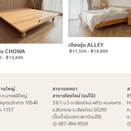
เตียงรุ่น ALLEY
รุ่น CHOWA
฿11,500
-
฿18,800
0
-
฿13,000
กงานใหญ่
สาขาของเรา
ส
4 ต.บางพลีใหญ่
สาขาเชียงใหม่ (แม่โจ้)
8
.สมุทรปราการ 10540
33/1 ม.5 ถ.เชียงใหม่-พร้าว หนองหาร
H
5-1157
อ.สันทราย จ.เชียงใหม่ 50290
ถ.
(ปั๊มน้ำมันปตท.สถานีแม่โจ้)
จ
087-494-9559