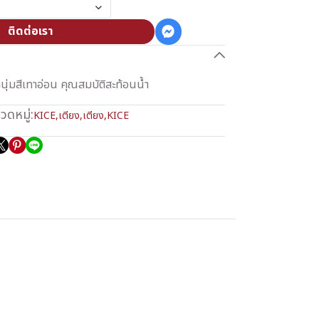
ติดต่อเรา
านุ่มสีเทาอ่อน คุณสมบัติสะท้อนน้ำ
วดหมู่:
KICE
,
เตียง
,
เตียง
,
KICE