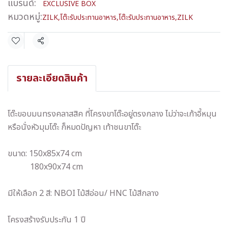
แบรนด์:
EXCLUSIVE BOX
หมวดหมู่:
ZILK
,
โต๊ะรับประทานอาหาร
,
โต๊ะรับประทานอาหาร
,
ZILK
แชร์
รายละเอียดสินค้า
โต๊ะขอบมนทรงคลาสสิค ที่โครงขาโต๊ะอยู่ตรงกลาง ไม่ว่าจะเก้าอี้หมุน
หรือนั่งหัวมุมโต๊ะ ก็หมดปัญหา เท้าชนขาโต๊ะ
ขนาด: 150x85x74 cm
180x90x74 cm
มีให้เลือก 2 สี: NBOI ไม้สีอ่อน/ HNC ไม้สีกลาง
โครงสร้างรับประกัน 1 ปี