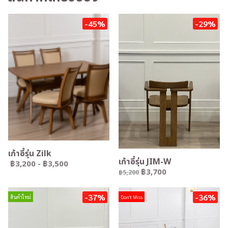
-45%
-29%
เก้าอี้รุ่น Zilk
เก้าอี้รุ่น JIM-W
฿3,200
-
฿3,500
฿3,700
฿5,200
-37%
-36%
สินค้าใหม่
Don't Miss