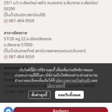
33/1 ม.5 ถ.เชียงใหม่-พร้าว หนองหาร อ.สันทราย จ.เชียงใหม่
50290
(ปั๊มน้ำมันปตท.สถานีแม่โจ้)
087-494-9559
สาขาเชียงราย
57/20 หมู่ 22 อ.เมืองเชียงราย
จ.เชียงราย 57000
(ปั๊มน้ำมันคาลเท็กซ์ สถานีบายพาสวงแหวนตะวันออก)
087-494-9559
สาขาขอนแก่น
เว็บไซต์นี้มีการใช้งานคุกกี้ เพื่อเพิ่มประสิทธิภาพและ
895 โครงการ The Success
ประสบการณ์ที่ดีในการใช้งานเว็บไซต์ของท่าน ท่านสามารถ
Home Office & Warehouse
อ่านรายละเอียดเพิ่มเติมได้ที่
นโยบายความเป็นส่วนตัว
และ
ถ.มะลิวัลย์ ต.แดงใหญ่ อ.เมืองขอนแก่น จ.ขอนแก่น 40000
นโยบายคุกกี้
086-336-5472
ตั้งค่าคุกกี้
ยอมรับทั้งหมด
Copyright | All Rights Reserved | Powered by MWE
ติดต่อเรา