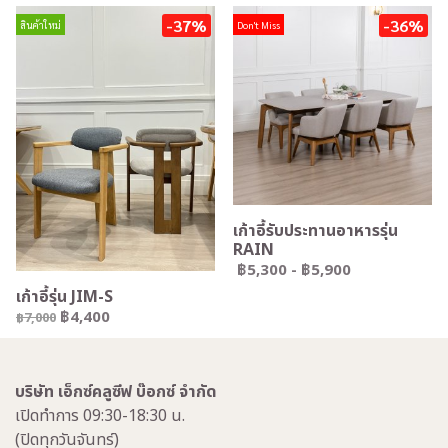
-37%
-36%
สินค้าใหม่
Don't Miss
เก้าอี้รับประทานอาหารรุ่น
RAIN
฿5,300
-
฿5,900
เก้าอี้รุ่น JIM-S
฿4,400
฿7,000
บริษัท เอ็กซ์คลูซีฟ บ๊อกซ์ จำกัด
เปิดทำการ 09:30-18:30 น.
(ปิดทุกวันจันทร์)