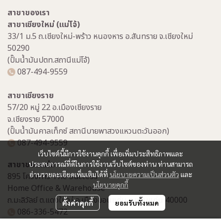
สาขาของเรา
สาขาเชียงใหม่ (แม่โจ้)
33/1 ม.5 ถ.เชียงใหม่-พร้าว หนองหาร อ.สันทราย จ.เชียงใหม่
50290
(ปั๊มน้ำมันปตท.สถานีแม่โจ้)
087-494-9559
สาขาเชียงราย
57/20 หมู่ 22 อ.เมืองเชียงราย
จ.เชียงราย 57000
(ปั๊มน้ำมันคาลเท็กซ์ สถานีบายพาสวงแหวนตะวันออก)
087-494-9559
เว็บไซต์นี้มีการใช้งานคุกกี้ เพื่อเพิ่มประสิทธิภาพและ
สาขาขอนแก่น
ประสบการณ์ที่ดีในการใช้งานเว็บไซต์ของท่าน ท่านสามารถ
อ่านรายละเอียดเพิ่มเติมได้ที่
นโยบายความเป็นส่วนตัว
และ
895 โครงการ The Success
นโยบายคุกกี้
Home Office & Warehouse
ถ.มะลิวัลย์ ต.แดงใหญ่ อ.เมืองขอนแก่น จ.ขอนแก่น 40000
ตั้งค่าคุกกี้
ยอมรับทั้งหมด
086-336-5472